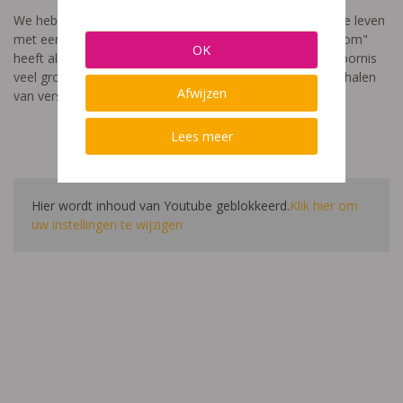
We hebben een video gemaakt die toont hoe het is om te leven
met een leerstoornis. De film met als titel: "Ik heet niet dom"
OK
heeft als doel aan te tonen dat de impact van een leerstoornis
veel groter is dan enkel wat je ziet in de klas. Je hoort verhalen
Afwijzen
van verschillende leerlingen en ouders.
Lees meer
Hier wordt inhoud van Youtube geblokkeerd.
Klik hier om
uw instellingen te wijzigen