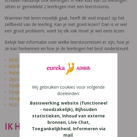
schuilen natuurlijk ook leerlingen: in elke klas van 20 leerlingen
zitten er gemiddeld 2 leerlingen met een leerstoornis.
Wanneer het leren moeilijk gaat, heeft dit veel impact op het
zelfbeeld van de leerling. Kan je niet goed lezen? Dan is er wel
een groot probleem, want bij elk vak moet je wel eens lezen.
Bekijk hier informatie over welke leerstoornissen er zijn, hoe je
ze kan herkennen en hoe je de leerlingen het best ondersteunt.
ADD
ADHD
Autisme
Dyscalculie
Dyslexie
Wij gebruiken cookies voor volgende
Dyspraxie
doeleinden:
Hoogbegaafdheid
Basiswerking website (functioneel
NLD
- noodzakelijk), Bijhouden
statistieken, Inhoud van externe
bronnen, Live Chat,
IK HEET NIET DOM
Toegankelijkheid, Informeren via
mail
.