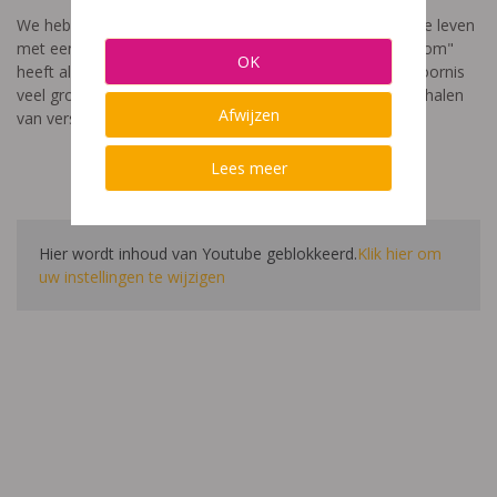
We hebben een video gemaakt die toont hoe het is om te leven
met een leerstoornis. De film met als titel: "Ik heet niet dom"
OK
heeft als doel aan te tonen dat de impact van een leerstoornis
veel groter is dan enkel wat je ziet in de klas. Je hoort verhalen
Afwijzen
van verschillende leerlingen en ouders.
Lees meer
Hier wordt inhoud van Youtube geblokkeerd.
Klik hier om
uw instellingen te wijzigen