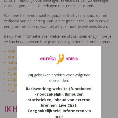
schuilen natuurlijk ook leerlingen: in elke klas van 20 leerlingen
zitten er gemiddeld 2 leerlingen met een leerstoornis.
Wanneer het leren moeilijk gaat, heeft dit veel impact op het
zelfbeeld van de leerling. Kan je niet goed lezen? Dan is er wel
een groot probleem, want bij elk vak moet je wel eens lezen.
Bekijk hier informatie over welke leerstoornissen er zijn, hoe je
ze kan herkennen en hoe je de leerlingen het best ondersteunt.
ADD
ADHD
Autisme
Dyscalculie
Dyslexie
Wij gebruiken cookies voor volgende
Dyspraxie
doeleinden:
Hoogbegaafdheid
Basiswerking website (functioneel
NLD
- noodzakelijk), Bijhouden
statistieken, Inhoud van externe
bronnen, Live Chat,
IK HEET NIET DOM
Toegankelijkheid, Informeren via
mail
.