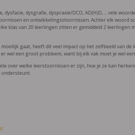
ie, dysfasie, dysgrafie, dyspraxie/DCD, AD(H)D, ... vele woor
ornissen en ontwikkelingsstoornissen. Achter elk woord sch
elke klas van 20 leerlingen zitten er gemiddeld 2 leerlingen 
oeilijk gaat, heeft dit veel impact op het zelfbeeld van de le
 er wel een groot probleem, want bij elk vak moet je wel een
atie over welke leerstoornissen er zijn, hoe je ze kan herke
t ondersteunt.
d