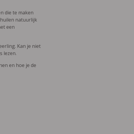
den die te maken
uilen natuurlijk
met een
erling. Kan je niet
s lezen.
nnen en hoe je de