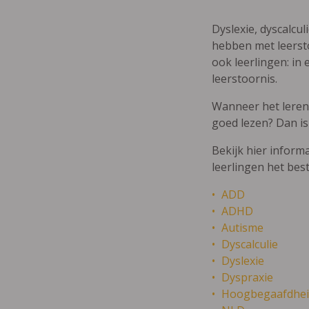
Dyslexie, dyscalcul
hebben met leersto
ook leerlingen: in 
leerstoornis.
Wanneer het leren m
goed lezen? Dan is
Bekijk hier inform
leerlingen het bes
ADD
ADHD
Autisme
Dyscalculie
Dyslexie
Dyspraxie
Hoogbegaafdhei