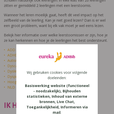
schuilen natuurlijk ook leerlingen: in elke klas van 20 leerlingen
zitten er gemiddeld 2 leerlingen met een leerstoornis.
Wanneer het leren moeilijk gaat, heeft dit veel impact op het
zelfbeeld van de leerling. Kan je niet goed lezen? Dan is er wel
een groot probleem, want bij elk vak moet je wel eens lezen.
Bekijk hier informatie over welke leerstoornissen er zijn, hoe je
ze kan herkennen en hoe je de leerlingen het best ondersteunt.
ADD
ADHD
Autisme
Dyscalculie
Dyslexie
Wij gebruiken cookies voor volgende
Dyspraxie
doeleinden:
Hoogbegaafdheid
Basiswerking website (functioneel
NLD
- noodzakelijk), Bijhouden
statistieken, Inhoud van externe
bronnen, Live Chat,
IK HEET NIET DOM
Toegankelijkheid, Informeren via
mail
.