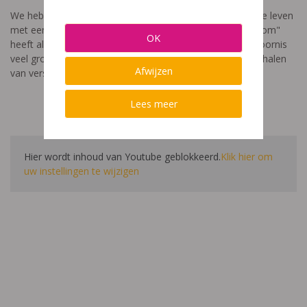
We hebben een video gemaakt die toont hoe het is om te leven
met een leerstoornis. De film met als titel: "Ik heet niet dom"
OK
heeft als doel aan te tonen dat de impact van een leerstoornis
veel groter is dan enkel wat je ziet in de klas. Je hoort verhalen
Afwijzen
van verschillende leerlingen en ouders.
Lees meer
Hier wordt inhoud van Youtube geblokkeerd.
Klik hier om
uw instellingen te wijzigen