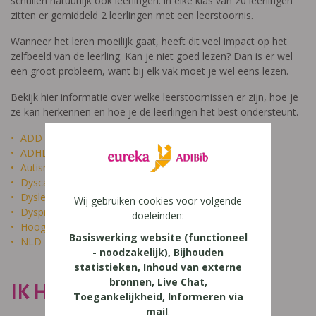
schuilen natuurlijk ook leerlingen: in elke klas van 20 leerlingen
zitten er gemiddeld 2 leerlingen met een leerstoornis.
Wanneer het leren moeilijk gaat, heeft dit veel impact op het
zelfbeeld van de leerling. Kan je niet goed lezen? Dan is er wel
een groot probleem, want bij elk vak moet je wel eens lezen.
Bekijk hier informatie over welke leerstoornissen er zijn, hoe je
ze kan herkennen en hoe je de leerlingen het best ondersteunt.
ADD
ADHD
Autisme
Dyscalculie
Dyslexie
Wij gebruiken cookies voor volgende
Dyspraxie
doeleinden:
Hoogbegaafdheid
Basiswerking website (functioneel
NLD
- noodzakelijk), Bijhouden
statistieken, Inhoud van externe
bronnen, Live Chat,
IK HEET NIET DOM
Toegankelijkheid, Informeren via
mail
.