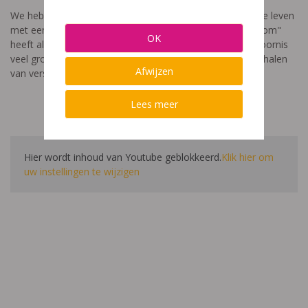
We hebben een video gemaakt die toont hoe het is om te leven
met een leerstoornis. De film met als titel: "Ik heet niet dom"
OK
heeft als doel aan te tonen dat de impact van een leerstoornis
veel groter is dan enkel wat je ziet in de klas. Je hoort verhalen
Afwijzen
van verschillende leerlingen en ouders.
Lees meer
Hier wordt inhoud van Youtube geblokkeerd.
Klik hier om
uw instellingen te wijzigen