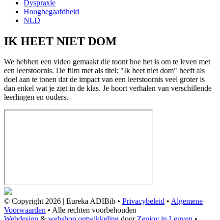
Dyspraxie
Hoogbegaafdheid
NLD
IK HEET NIET DOM
We hebben een video gemaakt die toont hoe het is om te leven met
een leerstoornis. De film met als titel: "Ik heet niet dom" heeft als
doel aan te tonen dat de impact van een leerstoornis veel groter is
dan enkel wat je ziet in de klas. Je hoort verhalen van verschillende
leerlingen en ouders.
© Copyright 2026 | Eureka ADIBib •
Privacybeleid
•
Algemene
Voorwaarden
• Alle rechten voorbehouden
Webdesign
&
webshop ontwikkeling
door
Zenjoy in Leuven
•