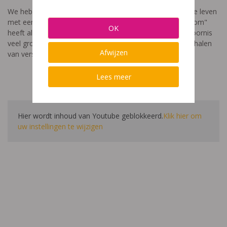
We hebben een video gemaakt die toont hoe het is om te leven
met een leerstoornis. De film met als titel: "Ik heet niet dom"
OK
heeft als doel aan te tonen dat de impact van een leerstoornis
veel groter is dan enkel wat je ziet in de klas. Je hoort verhalen
Afwijzen
van verschillende leerlingen en ouders.
Lees meer
Hier wordt inhoud van Youtube geblokkeerd.
Klik hier om
uw instellingen te wijzigen