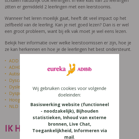
schuilen natuurlijk ook leerlingen: in elke klas van 20 leerlingen
zitten er gemiddeld 2 leerlingen met een leerstoornis.
Wanneer het leren moeilijk gaat, heeft dit veel impact op het
zelfbeeld van de leerling. Kan je niet goed lezen? Dan is er wel
een groot probleem, want bij elk vak moet je wel eens lezen.
Bekijk hier informatie over welke leerstoornissen er zijn, hoe je
ze kan herkennen en hoe je de leerlingen het best ondersteunt.
ADD
ADHD
Autisme
Dyscalculie
Dyslexie
Wij gebruiken cookies voor volgende
Dyspraxie
doeleinden:
Hoogbegaafdheid
Basiswerking website (functioneel
NLD
- noodzakelijk), Bijhouden
statistieken, Inhoud van externe
bronnen, Live Chat,
IK HEET NIET DOM
Toegankelijkheid, Informeren via
mail
.