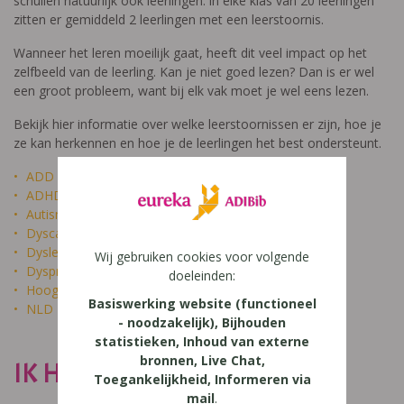
schuilen natuurlijk ook leerlingen: in elke klas van 20 leerlingen
zitten er gemiddeld 2 leerlingen met een leerstoornis.
Wanneer het leren moeilijk gaat, heeft dit veel impact op het
zelfbeeld van de leerling. Kan je niet goed lezen? Dan is er wel
een groot probleem, want bij elk vak moet je wel eens lezen.
Bekijk hier informatie over welke leerstoornissen er zijn, hoe je
ze kan herkennen en hoe je de leerlingen het best ondersteunt.
ADD
ADHD
Autisme
Dyscalculie
Dyslexie
Wij gebruiken cookies voor volgende
Dyspraxie
doeleinden:
Hoogbegaafdheid
Basiswerking website (functioneel
NLD
- noodzakelijk), Bijhouden
statistieken, Inhoud van externe
bronnen, Live Chat,
IK HEET NIET DOM
Toegankelijkheid, Informeren via
mail
.