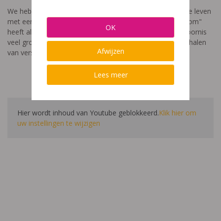
We hebben een video gemaakt die toont hoe het is om te leven
met een leerstoornis. De film met als titel: "Ik heet niet dom"
OK
heeft als doel aan te tonen dat de impact van een leerstoornis
veel groter is dan enkel wat je ziet in de klas. Je hoort verhalen
Afwijzen
van verschillende leerlingen en ouders.
Lees meer
Hier wordt inhoud van Youtube geblokkeerd.
Klik hier om
uw instellingen te wijzigen