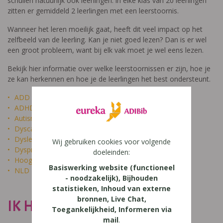
schuilen natuurlijk ook leerlingen: in elke klas van 20 leerlingen
zitten er gemiddeld 2 leerlingen met een leerstoornis.
Wanneer het leren moeilijk gaat, heeft dit veel impact op het
zelfbeeld van de leerling. Kan je niet goed lezen? Dan is er wel
een groot probleem, want bij elk vak moet je wel eens lezen.
Bekijk hier informatie over welke leerstoornissen er zijn, hoe je
ze kan herkennen en hoe je de leerlingen het best ondersteunt.
ADD
ADHD
Autisme
Dyscalculie
Dyslexie
Wij gebruiken cookies voor volgende
Dyspraxie
doeleinden:
Hoogbegaafdheid
Basiswerking website (functioneel
NLD
- noodzakelijk), Bijhouden
statistieken, Inhoud van externe
bronnen, Live Chat,
IK HEET NIET DOM
Toegankelijkheid, Informeren via
mail
.