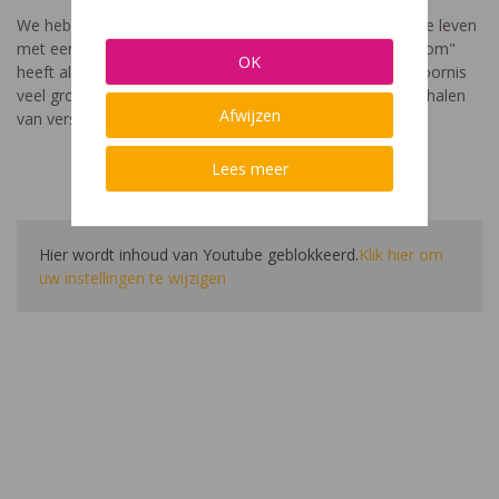
We hebben een video gemaakt die toont hoe het is om te leven
met een leerstoornis. De film met als titel: "Ik heet niet dom"
OK
heeft als doel aan te tonen dat de impact van een leerstoornis
veel groter is dan enkel wat je ziet in de klas. Je hoort verhalen
Afwijzen
van verschillende leerlingen en ouders.
Lees meer
Hier wordt inhoud van Youtube geblokkeerd.
Klik hier om
uw instellingen te wijzigen