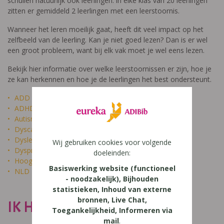
schuilen natuurlijk ook leerlingen: in elke klas van 20 leerlingen
zitten er gemiddeld 2 leerlingen met een leerstoornis.
Wanneer het leren moeilijk gaat, heeft dit veel impact op het
zelfbeeld van de leerling. Kan je niet goed lezen? Dan is er wel
een groot probleem, want bij elk vak moet je wel eens lezen.
Bekijk hier informatie over welke leerstoornissen er zijn, hoe je
ze kan herkennen en hoe je de leerlingen het best ondersteunt.
ADD
ADHD
Autisme
Dyscalculie
Dyslexie
Wij gebruiken cookies voor volgende
Dyspraxie
doeleinden:
Hoogbegaafdheid
Basiswerking website (functioneel
NLD
- noodzakelijk), Bijhouden
statistieken, Inhoud van externe
bronnen, Live Chat,
IK HEET NIET DOM
Toegankelijkheid, Informeren via
mail
.