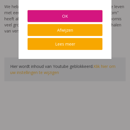
We hebben een video gemaakt die toont hoe het is om te leven
met een leerstoornis. De film met als titel: "Ik heet niet dom"
OK
heeft als doel aan te tonen dat de impact van een leerstoornis
veel groter is dan enkel wat je ziet in de klas. Je hoort verhalen
Afwijzen
van verschillende leerlingen en ouders.
Lees meer
Hier wordt inhoud van Youtube geblokkeerd.
Klik hier om
uw instellingen te wijzigen