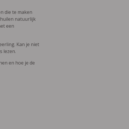
den die te maken
uilen natuurlijk
met een
erling. Kan je niet
s lezen.
nnen en hoe je de