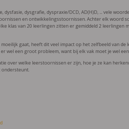
ie, dysfasie, dysgrafie, dyspraxie/DCD, AD(H)D, ... vele woor
ornissen en ontwikkelingsstoornissen. Achter elk woord sch
elke klas van 20 leerlingen zitten er gemiddeld 2 leerlingen 
oeilijk gaat, heeft dit veel impact op het zelfbeeld van de le
 er wel een groot probleem, want bij elk vak moet je wel een
atie over welke leerstoornissen er zijn, hoe je ze kan herke
t ondersteunt.
d