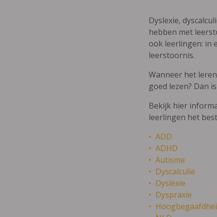
Dyslexie, dyscalcul
hebben met leersto
ook leerlingen: in 
leerstoornis.
Wanneer het leren m
goed lezen? Dan is
Bekijk hier inform
leerlingen het bes
ADD
ADHD
Autisme
Dyscalculie
Dyslexie
Dyspraxie
Hoogbegaafdhei