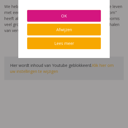
We hebben een video gemaakt die toont hoe het is om te leven
met een leerstoornis. De film met als titel: "Ik heet niet dom"
OK
heeft als doel aan te tonen dat de impact van een leerstoornis
veel groter is dan enkel wat je ziet in de klas. Je hoort verhalen
Afwijzen
van verschillende leerlingen en ouders.
Lees meer
Hier wordt inhoud van Youtube geblokkeerd.
Klik hier om
uw instellingen te wijzigen