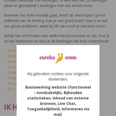
schuilen natuurlijk ook leerlingen: in elke klas van 20 leerlingen
zitten er gemiddeld 2 leerlingen met een leerstoornis.
Wanneer het leren moeilijk gaat, heeft dit veel impact op het
zelfbeeld van de leerling. Kan je niet goed lezen? Dan is er wel
een groot probleem, want bij elk vak moet je wel eens lezen.
Bekijk hier informatie over welke leerstoornissen er zijn, hoe je
ze kan herkennen en hoe je de leerlingen het best ondersteunt.
ADD
ADHD
Autisme
Dyscalculie
Dyslexie
Wij gebruiken cookies voor volgende
Dyspraxie
doeleinden:
Hoogbegaafdheid
Basiswerking website (functioneel
NLD
- noodzakelijk), Bijhouden
statistieken, Inhoud van externe
bronnen, Live Chat,
IK HEET NIET DOM
Toegankelijkheid, Informeren via
mail
.