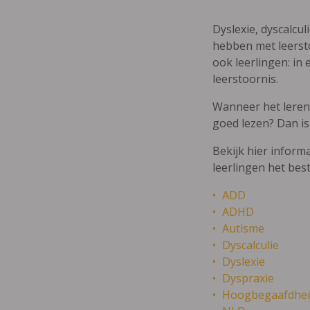
Dyslexie, dyscalcul
hebben met leersto
ook leerlingen: in 
leerstoornis.
Wanneer het leren m
goed lezen? Dan is
Bekijk hier inform
leerlingen het bes
ADD
ADHD
Autisme
Dyscalculie
Dyslexie
Dyspraxie
Hoogbegaafdhei