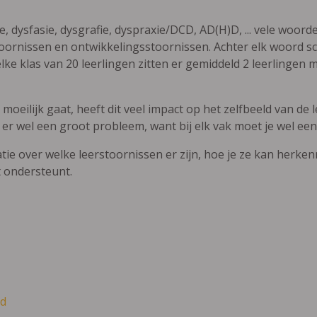
ie, dysfasie, dysgrafie, dyspraxie/DCD, AD(H)D, ... vele woor
ornissen en ontwikkelingsstoornissen. Achter elk woord sch
elke klas van 20 leerlingen zitten er gemiddeld 2 leerlingen 
oeilijk gaat, heeft dit veel impact op het zelfbeeld van de le
 er wel een groot probleem, want bij elk vak moet je wel een
atie over welke leerstoornissen er zijn, hoe je ze kan herke
t ondersteunt.
d