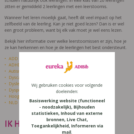
schuilen natuurlijk ook leerlingen: in elke klas van 20 leerlingen
zitten er gemiddeld 2 leerlingen met een leerstoornis.
Wanneer het leren moeilijk gaat, heeft dit veel impact op het
zelfbeeld van de leerling. Kan je niet goed lezen? Dan is er wel
een groot probleem, want bij elk vak moet je wel eens lezen.
Bekijk hier informatie over welke leerstoornissen er zijn, hoe je
ze kan herkennen en hoe je de leerlingen het best ondersteunt.
ADD
ADHD
Autisme
Dyscalculie
Dyslexie
Wij gebruiken cookies voor volgende
Dyspraxie
doeleinden:
Hoogbegaafdheid
Basiswerking website (functioneel
NLD
- noodzakelijk), Bijhouden
statistieken, Inhoud van externe
bronnen, Live Chat,
IK HEET NIET DOM
Toegankelijkheid, Informeren via
mail
.