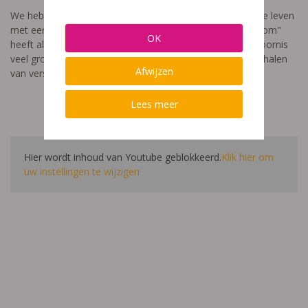
We hebben een video gemaakt die toont hoe het is om te leven
met een leerstoornis. De film met als titel: "Ik heet niet dom"
OK
heeft als doel aan te tonen dat de impact van een leerstoornis
veel groter is dan enkel wat je ziet in de klas. Je hoort verhalen
Afwijzen
van verschillende leerlingen en ouders.
Lees meer
Hier wordt inhoud van Youtube geblokkeerd.
Klik hier om
uw instellingen te wijzigen