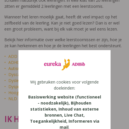
schuilen natuurlijk ook leerlingen: in elke klas van 20 leerlingen
zitten er gemiddeld 2 leerlingen met een leerstoornis.
Wanneer het leren moeilijk gaat, heeft dit veel impact op het
zelfbeeld van de leerling. Kan je niet goed lezen? Dan is er wel
een groot probleem, want bij elk vak moet je wel eens lezen.
Bekijk hier informatie over welke leerstoornissen er zijn, hoe je
ze kan herkennen en hoe je de leerlingen het best ondersteunt.
ADD
ADHD
Autisme
Dyscalculie
Dyslexie
Wij gebruiken cookies voor volgende
Dyspraxie
doeleinden:
Hoogbegaafdheid
Basiswerking website (functioneel
NLD
- noodzakelijk), Bijhouden
statistieken, Inhoud van externe
bronnen, Live Chat,
IK HEET NIET DOM
Toegankelijkheid, Informeren via
mail
.