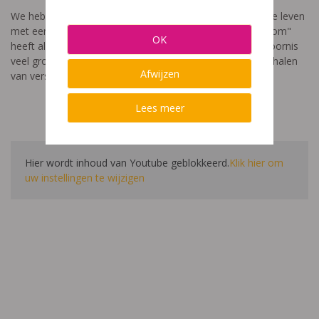
We hebben een video gemaakt die toont hoe het is om te leven
met een leerstoornis. De film met als titel: "Ik heet niet dom"
OK
heeft als doel aan te tonen dat de impact van een leerstoornis
veel groter is dan enkel wat je ziet in de klas. Je hoort verhalen
Afwijzen
van verschillende leerlingen en ouders.
Lees meer
Hier wordt inhoud van Youtube geblokkeerd.
Klik hier om
uw instellingen te wijzigen