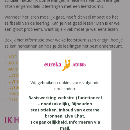
schuilen natuurlijk ook leerlingen: in elke klas van 20 leerlingen
zitten er gemiddeld 2 leerlingen met een leerstoornis.
Wanneer het leren moeilijk gaat, heeft dit veel impact op het
zelfbeeld van de leerling. Kan je niet goed lezen? Dan is er wel
een groot probleem, want bij elk vak moet je wel eens lezen.
Bekijk hier informatie over welke leerstoornissen er zijn, hoe je
ze kan herkennen en hoe je de leerlingen het best ondersteunt.
ADD
ADHD
Autisme
Dyscalculie
Dyslexie
Wij gebruiken cookies voor volgende
Dyspraxie
doeleinden:
Hoogbegaafdheid
Basiswerking website (functioneel
NLD
- noodzakelijk), Bijhouden
statistieken, Inhoud van externe
bronnen, Live Chat,
IK HEET NIET DOM
Toegankelijkheid, Informeren via
mail
.