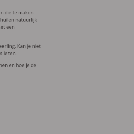
den die te maken
uilen natuurlijk
met een
erling. Kan je niet
s lezen.
nnen en hoe je de