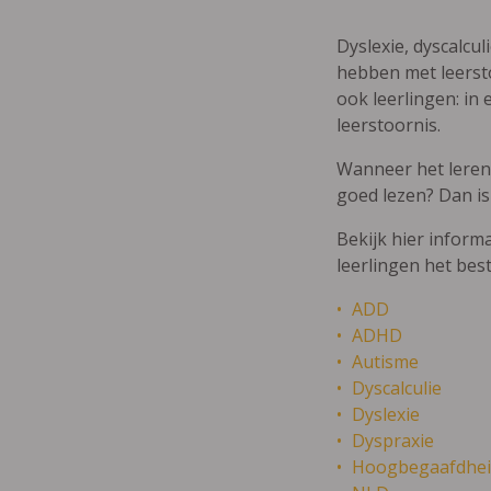
Dyslexie, dyscalcul
hebben met leersto
ook leerlingen: in 
leerstoornis.
Wanneer het leren m
goed lezen? Dan is
Bekijk hier inform
leerlingen het bes
ADD
ADHD
Autisme
Dyscalculie
Dyslexie
Dyspraxie
Hoogbegaafdhei