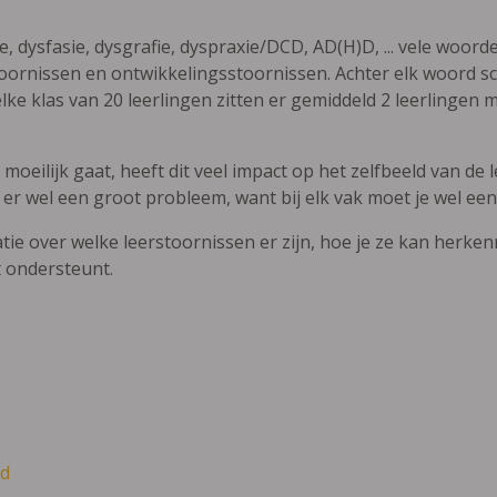
ie, dysfasie, dysgrafie, dyspraxie/DCD, AD(H)D, ... vele woor
ornissen en ontwikkelingsstoornissen. Achter elk woord sch
elke klas van 20 leerlingen zitten er gemiddeld 2 leerlingen 
oeilijk gaat, heeft dit veel impact op het zelfbeeld van de le
 er wel een groot probleem, want bij elk vak moet je wel een
atie over welke leerstoornissen er zijn, hoe je ze kan herke
t ondersteunt.
d