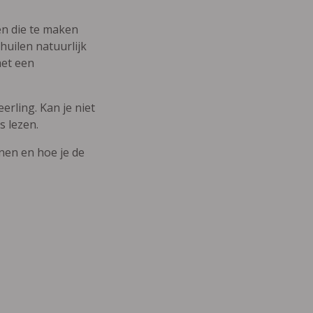
den die te maken
uilen natuurlijk
met een
erling. Kan je niet
s lezen.
nnen en hoe je de