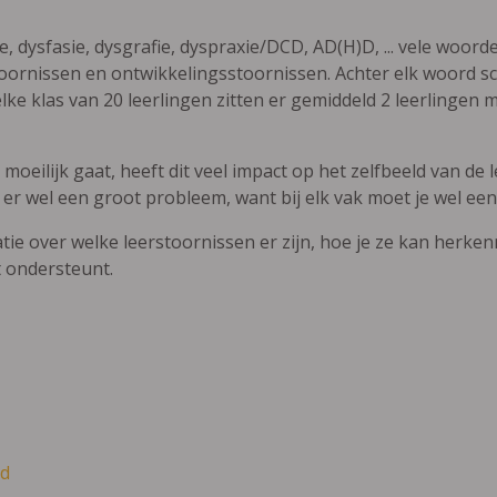
ie, dysfasie, dysgrafie, dyspraxie/DCD, AD(H)D, ... vele woor
ornissen en ontwikkelingsstoornissen. Achter elk woord sch
elke klas van 20 leerlingen zitten er gemiddeld 2 leerlingen 
oeilijk gaat, heeft dit veel impact op het zelfbeeld van de le
 er wel een groot probleem, want bij elk vak moet je wel een
atie over welke leerstoornissen er zijn, hoe je ze kan herke
t ondersteunt.
d