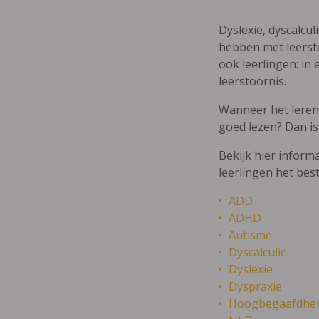
Dyslexie, dyscalcul
hebben met leersto
ook leerlingen: in 
leerstoornis.
Wanneer het leren m
goed lezen? Dan is
Bekijk hier inform
leerlingen het bes
ADD
ADHD
Autisme
Dyscalculie
Dyslexie
Dyspraxie
Hoogbegaafdhei