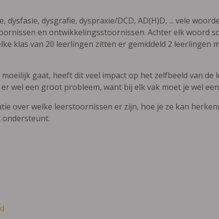
ie, dysfasie, dysgrafie, dyspraxie/DCD, AD(H)D, ... vele woor
ornissen en ontwikkelingsstoornissen. Achter elk woord sch
elke klas van 20 leerlingen zitten er gemiddeld 2 leerlingen 
oeilijk gaat, heeft dit veel impact op het zelfbeeld van de le
 er wel een groot probleem, want bij elk vak moet je wel een
atie over welke leerstoornissen er zijn, hoe je ze kan herke
t ondersteunt.
d