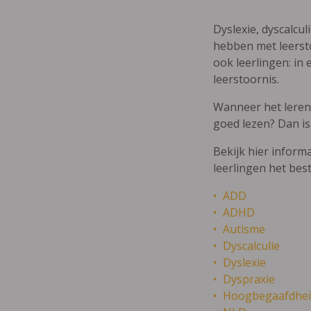
Dyslexie, dyscalcul
hebben met leersto
ook leerlingen: in 
leerstoornis.
Wanneer het leren m
goed lezen? Dan is
Bekijk hier inform
leerlingen het bes
ADD
ADHD
Autisme
Dyscalculie
Dyslexie
Dyspraxie
Hoogbegaafdhei