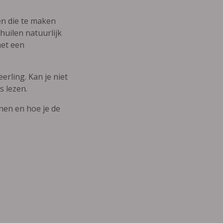
den die te maken
uilen natuurlijk
met een
erling. Kan je niet
s lezen.
nnen en hoe je de