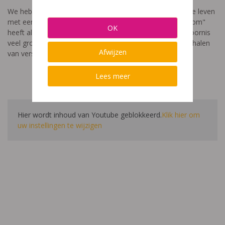
We hebben een video gemaakt die toont hoe het is om te leven
met een leerstoornis. De film met als titel: "Ik heet niet dom"
OK
heeft als doel aan te tonen dat de impact van een leerstoornis
veel groter is dan enkel wat je ziet in de klas. Je hoort verhalen
Afwijzen
van verschillende leerlingen en ouders.
Lees meer
Hier wordt inhoud van Youtube geblokkeerd.
Klik hier om
uw instellingen te wijzigen