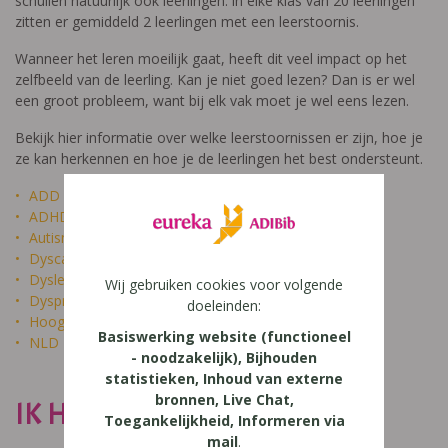
schuilen natuurlijk ook leerlingen: in elke klas van 20 leerlingen
zitten er gemiddeld 2 leerlingen met een leerstoornis.
Wanneer het leren moeilijk gaat, heeft dit veel impact op het
zelfbeeld van de leerling. Kan je niet goed lezen? Dan is er wel
een groot probleem, want bij elk vak moet je wel eens lezen.
Bekijk hier informatie over welke leerstoornissen er zijn, hoe je
ze kan herkennen en hoe je de leerlingen het best ondersteunt.
ADD
ADHD
Autisme
Dyscalculie
Dyslexie
Wij gebruiken cookies voor volgende
Dyspraxie
doeleinden:
Hoogbegaafdheid
Basiswerking website (functioneel
NLD
- noodzakelijk), Bijhouden
statistieken, Inhoud van externe
bronnen, Live Chat,
IK HEET NIET DOM
Toegankelijkheid, Informeren via
mail
.