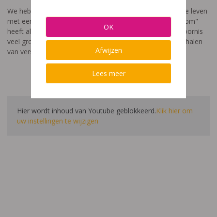
We hebben een video gemaakt die toont hoe het is om te leven
met een leerstoornis. De film met als titel: "Ik heet niet dom"
OK
heeft als doel aan te tonen dat de impact van een leerstoornis
veel groter is dan enkel wat je ziet in de klas. Je hoort verhalen
Afwijzen
van verschillende leerlingen en ouders.
Lees meer
Hier wordt inhoud van Youtube geblokkeerd.
Klik hier om
uw instellingen te wijzigen