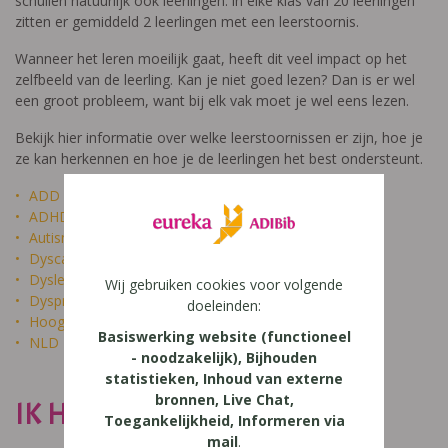
schuilen natuurlijk ook leerlingen: in elke klas van 20 leerlingen
zitten er gemiddeld 2 leerlingen met een leerstoornis.
Wanneer het leren moeilijk gaat, heeft dit veel impact op het
zelfbeeld van de leerling. Kan je niet goed lezen? Dan is er wel
een groot probleem, want bij elk vak moet je wel eens lezen.
Bekijk hier informatie over welke leerstoornissen er zijn, hoe je
ze kan herkennen en hoe je de leerlingen het best ondersteunt.
ADD
ADHD
Autisme
Dyscalculie
Dyslexie
Wij gebruiken cookies voor volgende
Dyspraxie
doeleinden:
Hoogbegaafdheid
Basiswerking website (functioneel
NLD
- noodzakelijk), Bijhouden
statistieken, Inhoud van externe
bronnen, Live Chat,
IK HEET NIET DOM
Toegankelijkheid, Informeren via
mail
.