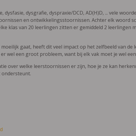
ie, dysfasie, dysgrafie, dyspraxie/DCD, AD(H)D, ... vele woor
ornissen en ontwikkelingsstoornissen. Achter elk woord sch
elke klas van 20 leerlingen zitten er gemiddeld 2 leerlingen 
oeilijk gaat, heeft dit veel impact op het zelfbeeld van de le
 er wel een groot probleem, want bij elk vak moet je wel een
atie over welke leerstoornissen er zijn, hoe je ze kan herke
t ondersteunt.
d