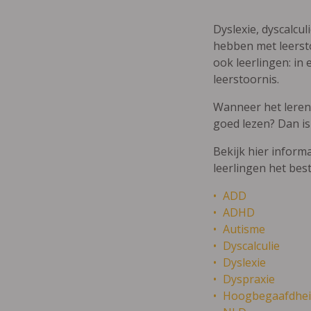
Dyslexie, dyscalcul
hebben met leersto
ook leerlingen: in 
leerstoornis.
Wanneer het leren m
goed lezen? Dan is
Bekijk hier inform
leerlingen het bes
ADD
ADHD
Autisme
Dyscalculie
Dyslexie
Dyspraxie
Hoogbegaafdhei