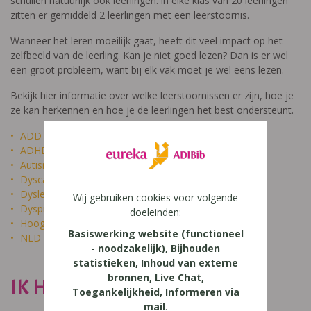
schuilen natuurlijk ook leerlingen: in elke klas van 20 leerlingen
zitten er gemiddeld 2 leerlingen met een leerstoornis.
Wanneer het leren moeilijk gaat, heeft dit veel impact op het
zelfbeeld van de leerling. Kan je niet goed lezen? Dan is er wel
een groot probleem, want bij elk vak moet je wel eens lezen.
Bekijk hier informatie over welke leerstoornissen er zijn, hoe je
ze kan herkennen en hoe je de leerlingen het best ondersteunt.
ADD
ADHD
Autisme
Dyscalculie
Dyslexie
Wij gebruiken cookies voor volgende
Dyspraxie
doeleinden:
Hoogbegaafdheid
Basiswerking website (functioneel
NLD
- noodzakelijk), Bijhouden
statistieken, Inhoud van externe
bronnen, Live Chat,
IK HEET NIET DOM
Toegankelijkheid, Informeren via
mail
.