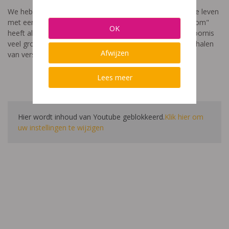
We hebben een video gemaakt die toont hoe het is om te leven
met een leerstoornis. De film met als titel: "Ik heet niet dom"
OK
heeft als doel aan te tonen dat de impact van een leerstoornis
veel groter is dan enkel wat je ziet in de klas. Je hoort verhalen
Afwijzen
van verschillende leerlingen en ouders.
Lees meer
Hier wordt inhoud van Youtube geblokkeerd.
Klik hier om
uw instellingen te wijzigen