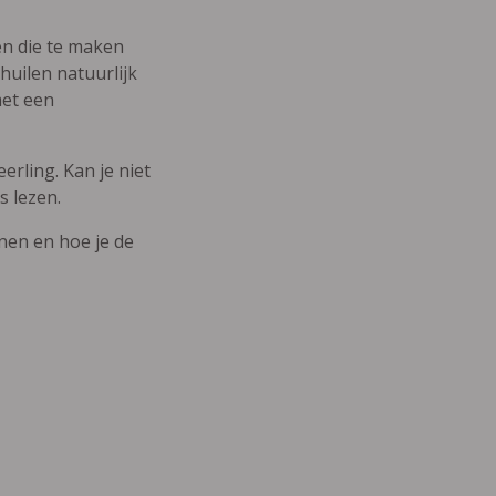
den die te maken
uilen natuurlijk
met een
erling. Kan je niet
s lezen.
nnen en hoe je de