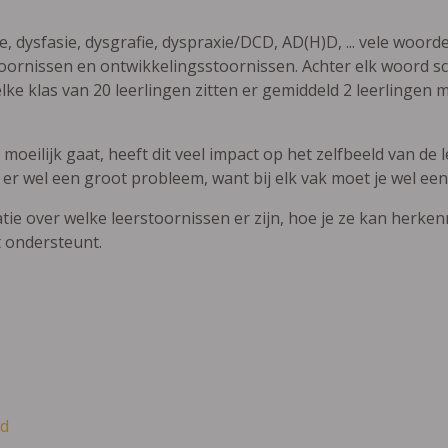
ie, dysfasie, dysgrafie, dyspraxie/DCD, AD(H)D, ... vele woor
ornissen en ontwikkelingsstoornissen. Achter elk woord sch
elke klas van 20 leerlingen zitten er gemiddeld 2 leerlingen 
oeilijk gaat, heeft dit veel impact op het zelfbeeld van de le
 er wel een groot probleem, want bij elk vak moet je wel een
atie over welke leerstoornissen er zijn, hoe je ze kan herke
t ondersteunt.
d