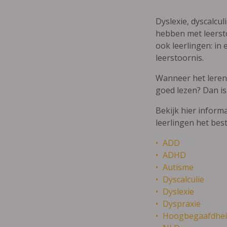
Dyslexie, dyscalcul
hebben met leersto
ook leerlingen: in 
leerstoornis.
Wanneer het leren m
goed lezen? Dan is
Bekijk hier inform
leerlingen het bes
ADD
ADHD
Autisme
Dyscalculie
Dyslexie
Dyspraxie
Hoogbegaafdhei