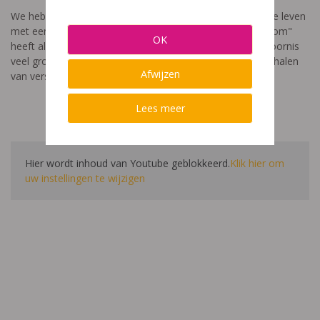
We hebben een video gemaakt die toont hoe het is om te leven
met een leerstoornis. De film met als titel: "Ik heet niet dom"
OK
heeft als doel aan te tonen dat de impact van een leerstoornis
veel groter is dan enkel wat je ziet in de klas. Je hoort verhalen
Afwijzen
van verschillende leerlingen en ouders.
Lees meer
Hier wordt inhoud van Youtube geblokkeerd.
Klik hier om
uw instellingen te wijzigen