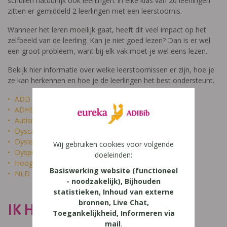
schuilen natuurlijk ook leerlingen: in elke klas van 20 leerlingen
zitten er gemiddeld 2 leerlingen met een leerstoornis.
Wanneer het leren moeilijk gaat, heeft dit veel impact op het
zelfbeeld van de leerling. Kan je niet goed lezen? Dan is er wel
een groot probleem, want bij elk vak moet je wel eens lezen.
Bekijk hier informatie over welke leerstoornissen er zijn, hoe je
ze kan herkennen en hoe je de leerlingen het best ondersteunt.
ADD
ADHD
Autisme
Dyscalculie
Dyslexie
Wij gebruiken cookies voor volgende
Dyspraxie
doeleinden:
Hoogbegaafdheid
Basiswerking website (functioneel
NLD
- noodzakelijk), Bijhouden
statistieken, Inhoud van externe
bronnen, Live Chat,
IK HEET NIET DOM
Toegankelijkheid, Informeren via
mail
.