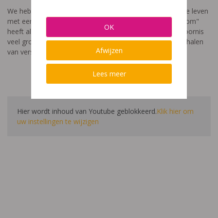
We hebben een video gemaakt die toont hoe het is om te leven
met een leerstoornis. De film met als titel: "Ik heet niet dom"
OK
heeft als doel aan te tonen dat de impact van een leerstoornis
veel groter is dan enkel wat je ziet in de klas. Je hoort verhalen
Afwijzen
van verschillende leerlingen en ouders.
Lees meer
Hier wordt inhoud van Youtube geblokkeerd.
Klik hier om
uw instellingen te wijzigen