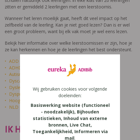
schuilen natuurlijk ook leerlingen: in elke klas van 20 leerlingen
zitten er gemiddeld 2 leerlingen met een leerstoornis.
Wanneer het leren moeilijk gaat, heeft dit veel impact op het
zelfbeeld van de leerling. Kan je niet goed lezen? Dan is er wel
een groot probleem, want bij elk vak moet je wel eens lezen.
Bekijk hier informatie over welke leerstoornissen er zijn, hoe je
ze kan herkennen en hoe je de leerlingen het best ondersteunt.
ADD
ADHD
Autisme
Dyscalculie
Dyslexie
Wij gebruiken cookies voor volgende
Dyspraxie
doeleinden:
Hoogbegaafdheid
Basiswerking website (functioneel
NLD
- noodzakelijk), Bijhouden
statistieken, Inhoud van externe
bronnen, Live Chat,
IK HEET NIET DOM
Toegankelijkheid, Informeren via
mail
.