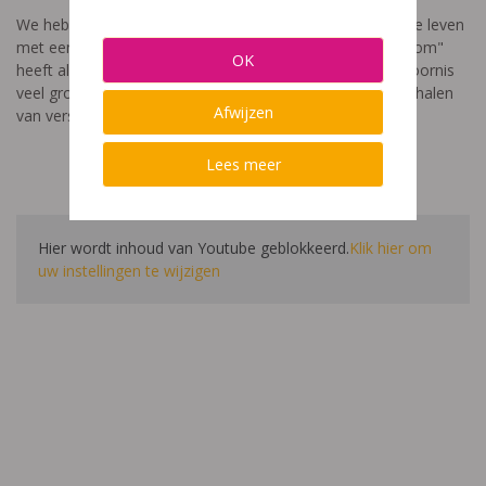
We hebben een video gemaakt die toont hoe het is om te leven
met een leerstoornis. De film met als titel: "Ik heet niet dom"
OK
heeft als doel aan te tonen dat de impact van een leerstoornis
veel groter is dan enkel wat je ziet in de klas. Je hoort verhalen
Afwijzen
van verschillende leerlingen en ouders.
Lees meer
Hier wordt inhoud van Youtube geblokkeerd.
Klik hier om
uw instellingen te wijzigen