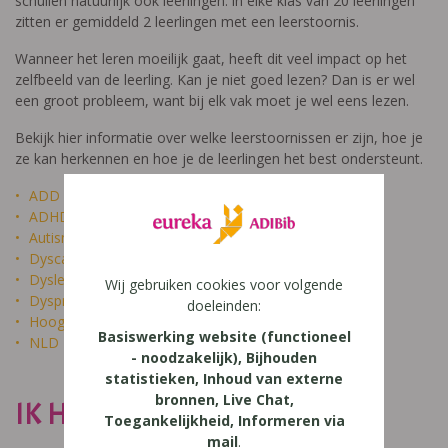
schuilen natuurlijk ook leerlingen: in elke klas van 20 leerlingen
zitten er gemiddeld 2 leerlingen met een leerstoornis.
Wanneer het leren moeilijk gaat, heeft dit veel impact op het
zelfbeeld van de leerling. Kan je niet goed lezen? Dan is er wel
een groot probleem, want bij elk vak moet je wel eens lezen.
Bekijk hier informatie over welke leerstoornissen er zijn, hoe je
ze kan herkennen en hoe je de leerlingen het best ondersteunt.
ADD
ADHD
Autisme
Dyscalculie
Dyslexie
Wij gebruiken cookies voor volgende
Dyspraxie
doeleinden:
Hoogbegaafdheid
Basiswerking website (functioneel
NLD
- noodzakelijk), Bijhouden
statistieken, Inhoud van externe
bronnen, Live Chat,
IK HEET NIET DOM
Toegankelijkheid, Informeren via
mail
.