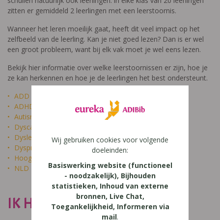
schuilen natuurlijk ook leerlingen: in elke klas van 20 leerlingen
zitten er gemiddeld 2 leerlingen met een leerstoornis.
Wanneer het leren moeilijk gaat, heeft dit veel impact op het
zelfbeeld van de leerling. Kan je niet goed lezen? Dan is er wel
een groot probleem, want bij elk vak moet je wel eens lezen.
Bekijk hier informatie over welke leerstoornissen er zijn, hoe je
ze kan herkennen en hoe je de leerlingen het best ondersteunt.
ADD
ADHD
Autisme
Dyscalculie
Dyslexie
Wij gebruiken cookies voor volgende
Dyspraxie
doeleinden:
Hoogbegaafdheid
Basiswerking website (functioneel
NLD
- noodzakelijk), Bijhouden
statistieken, Inhoud van externe
bronnen, Live Chat,
IK HEET NIET DOM
Toegankelijkheid, Informeren via
mail
.