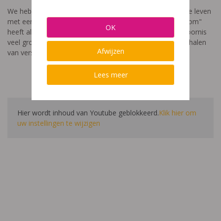
We hebben een video gemaakt die toont hoe het is om te leven
met een leerstoornis. De film met als titel: "Ik heet niet dom"
OK
heeft als doel aan te tonen dat de impact van een leerstoornis
veel groter is dan enkel wat je ziet in de klas. Je hoort verhalen
Afwijzen
van verschillende leerlingen en ouders.
Lees meer
Hier wordt inhoud van Youtube geblokkeerd.
Klik hier om
uw instellingen te wijzigen