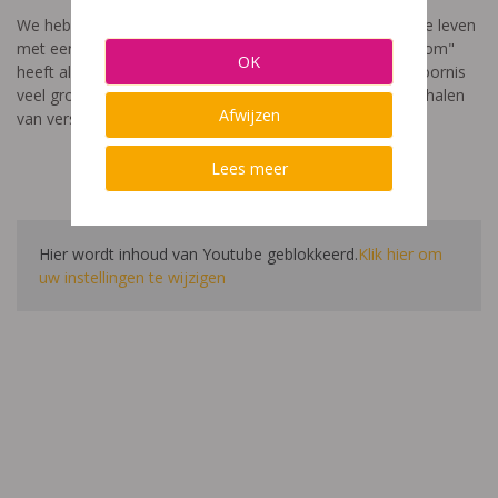
We hebben een video gemaakt die toont hoe het is om te leven
met een leerstoornis. De film met als titel: "Ik heet niet dom"
OK
heeft als doel aan te tonen dat de impact van een leerstoornis
veel groter is dan enkel wat je ziet in de klas. Je hoort verhalen
Afwijzen
van verschillende leerlingen en ouders.
Lees meer
Hier wordt inhoud van Youtube geblokkeerd.
Klik hier om
uw instellingen te wijzigen