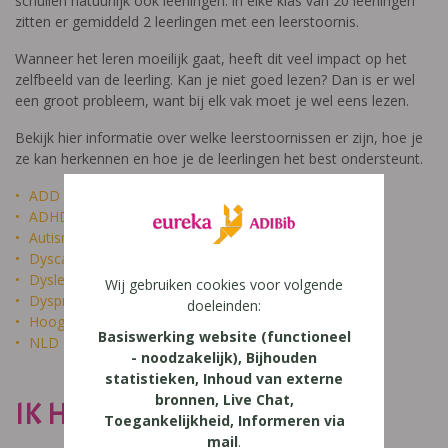
schuilen natuurlijk ook leerlingen: in elke klas van 20 leerlingen
zitten er gemiddeld 2 leerlingen met een leerstoornis.
Wanneer het leren moeilijk gaat, heeft dit veel impact op het
zelfbeeld van de leerling. Kan je niet goed lezen? Dan is er wel
een groot probleem, want bij elk vak moet je wel eens lezen.
Bekijk hier informatie over welke leerstoornissen er zijn, hoe je
ze kan herkennen en hoe je de leerlingen het best ondersteunt.
ADD
ADHD
Autisme
Dyscalculie
Dyslexie
Wij gebruiken cookies voor volgende
Dyspraxie
doeleinden:
Hoogbegaafdheid
Basiswerking website (functioneel
NLD
- noodzakelijk), Bijhouden
statistieken, Inhoud van externe
bronnen, Live Chat,
IK HEET NIET DOM
Toegankelijkheid, Informeren via
mail
.