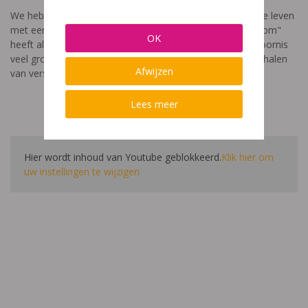
We hebben een video gemaakt die toont hoe het is om te leven
met een leerstoornis. De film met als titel: "Ik heet niet dom"
OK
heeft als doel aan te tonen dat de impact van een leerstoornis
veel groter is dan enkel wat je ziet in de klas. Je hoort verhalen
Afwijzen
van verschillende leerlingen en ouders.
Lees meer
Hier wordt inhoud van Youtube geblokkeerd.
Klik hier om
uw instellingen te wijzigen