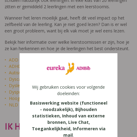
schuilen natuurlijk ook leerlingen: in elke klas van 20 leerlingen
zitten er gemiddeld 2 leerlingen met een leerstoornis.
Wanneer het leren moeilijk gaat, heeft dit veel impact op het
zelfbeeld van de leerling. Kan je niet goed lezen? Dan is er wel
een groot probleem, want bij elk vak moet je wel eens lezen.
Bekijk hier informatie over welke leerstoornissen er zijn, hoe je
ze kan herkennen en hoe je de leerlingen het best ondersteunt.
ADD
ADHD
Autisme
Dyscalculie
Dyslexie
Wij gebruiken cookies voor volgende
Dyspraxie
doeleinden:
Hoogbegaafdheid
Basiswerking website (functioneel
NLD
- noodzakelijk), Bijhouden
statistieken, Inhoud van externe
bronnen, Live Chat,
IK HEET NIET DOM
Toegankelijkheid, Informeren via
mail
.