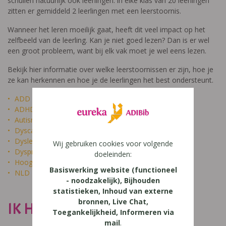
schuilen natuurlijk ook leerlingen: in elke klas van 20 leerlingen
zitten er gemiddeld 2 leerlingen met een leerstoornis.
Wanneer het leren moeilijk gaat, heeft dit veel impact op het
zelfbeeld van de leerling. Kan je niet goed lezen? Dan is er wel
een groot probleem, want bij elk vak moet je wel eens lezen.
Bekijk hier informatie over welke leerstoornissen er zijn, hoe je
ze kan herkennen en hoe je de leerlingen het best ondersteunt.
ADD
ADHD
Autisme
Dyscalculie
Dyslexie
Wij gebruiken cookies voor volgende
Dyspraxie
doeleinden:
Hoogbegaafdheid
Basiswerking website (functioneel
NLD
- noodzakelijk), Bijhouden
statistieken, Inhoud van externe
bronnen, Live Chat,
IK HEET NIET DOM
Toegankelijkheid, Informeren via
mail
.