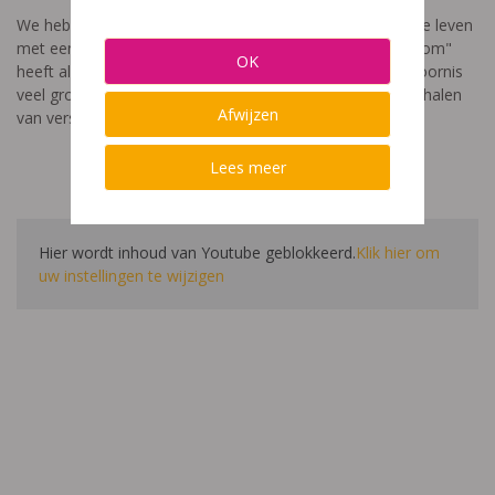
We hebben een video gemaakt die toont hoe het is om te leven
met een leerstoornis. De film met als titel: "Ik heet niet dom"
OK
heeft als doel aan te tonen dat de impact van een leerstoornis
veel groter is dan enkel wat je ziet in de klas. Je hoort verhalen
Afwijzen
van verschillende leerlingen en ouders.
Lees meer
Hier wordt inhoud van Youtube geblokkeerd.
Klik hier om
uw instellingen te wijzigen