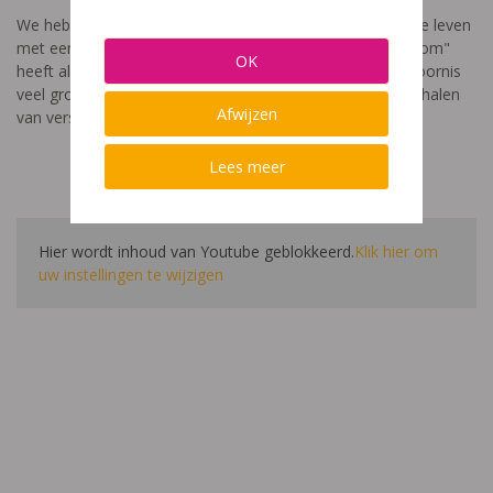
We hebben een video gemaakt die toont hoe het is om te leven
met een leerstoornis. De film met als titel: "Ik heet niet dom"
OK
heeft als doel aan te tonen dat de impact van een leerstoornis
veel groter is dan enkel wat je ziet in de klas. Je hoort verhalen
Afwijzen
van verschillende leerlingen en ouders.
Lees meer
Hier wordt inhoud van Youtube geblokkeerd.
Klik hier om
uw instellingen te wijzigen