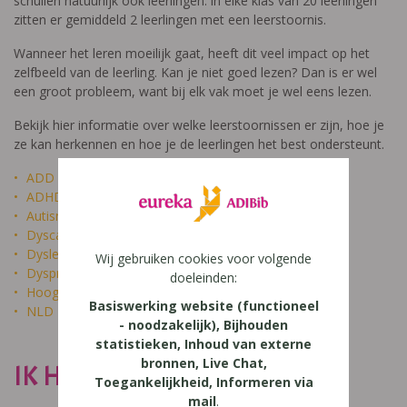
schuilen natuurlijk ook leerlingen: in elke klas van 20 leerlingen
zitten er gemiddeld 2 leerlingen met een leerstoornis.
Wanneer het leren moeilijk gaat, heeft dit veel impact op het
zelfbeeld van de leerling. Kan je niet goed lezen? Dan is er wel
een groot probleem, want bij elk vak moet je wel eens lezen.
Bekijk hier informatie over welke leerstoornissen er zijn, hoe je
ze kan herkennen en hoe je de leerlingen het best ondersteunt.
ADD
ADHD
Autisme
Dyscalculie
Dyslexie
Wij gebruiken cookies voor volgende
Dyspraxie
doeleinden:
Hoogbegaafdheid
Basiswerking website (functioneel
NLD
- noodzakelijk), Bijhouden
statistieken, Inhoud van externe
bronnen, Live Chat,
IK HEET NIET DOM
Toegankelijkheid, Informeren via
mail
.