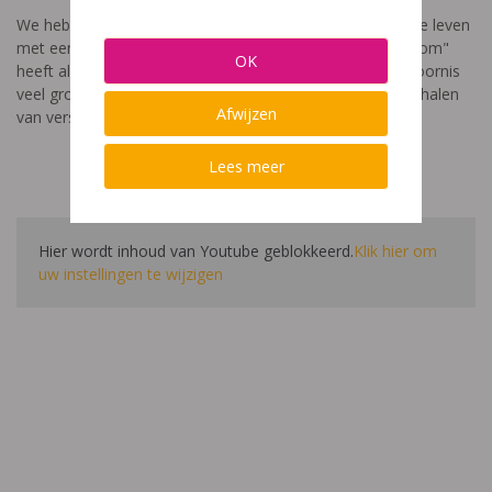
We hebben een video gemaakt die toont hoe het is om te leven
met een leerstoornis. De film met als titel: "Ik heet niet dom"
OK
heeft als doel aan te tonen dat de impact van een leerstoornis
veel groter is dan enkel wat je ziet in de klas. Je hoort verhalen
Afwijzen
van verschillende leerlingen en ouders.
Lees meer
Hier wordt inhoud van Youtube geblokkeerd.
Klik hier om
uw instellingen te wijzigen