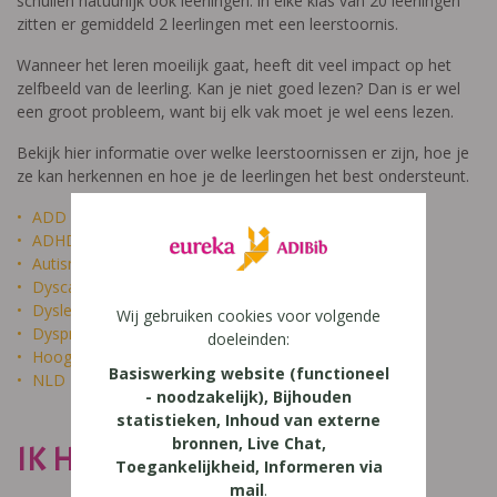
schuilen natuurlijk ook leerlingen: in elke klas van 20 leerlingen
zitten er gemiddeld 2 leerlingen met een leerstoornis.
Wanneer het leren moeilijk gaat, heeft dit veel impact op het
zelfbeeld van de leerling. Kan je niet goed lezen? Dan is er wel
een groot probleem, want bij elk vak moet je wel eens lezen.
Bekijk hier informatie over welke leerstoornissen er zijn, hoe je
ze kan herkennen en hoe je de leerlingen het best ondersteunt.
ADD
ADHD
Autisme
Dyscalculie
Dyslexie
Wij gebruiken cookies voor volgende
Dyspraxie
doeleinden:
Hoogbegaafdheid
Basiswerking website (functioneel
NLD
- noodzakelijk), Bijhouden
statistieken, Inhoud van externe
bronnen, Live Chat,
IK HEET NIET DOM
Toegankelijkheid, Informeren via
mail
.