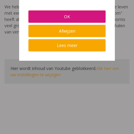
We hebben een video gemaakt die toont hoe het is om te leven
met een leerstoornis. De film met als titel: "Ik heet niet dom"
OK
heeft als doel aan te tonen dat de impact van een leerstoornis
veel groter is dan enkel wat je ziet in de klas. Je hoort verhalen
Afwijzen
van verschillende leerlingen en ouders.
Lees meer
Hier wordt inhoud van Youtube geblokkeerd.
Klik hier om
uw instellingen te wijzigen