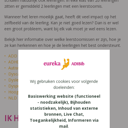
schuilen natuurlijk ook leerlingen: in elke klas van 20 leerlingen
zitten er gemiddeld 2 leerlingen met een leerstoornis.
Wanneer het leren moeilijk gaat, heeft dit veel impact op het
zelfbeeld van de leerling. Kan je niet goed lezen? Dan is er wel
een groot probleem, want bij elk vak moet je wel eens lezen.
Bekijk hier informatie over welke leerstoornissen er zijn, hoe je
ze kan herkennen en hoe je de leerlingen het best ondersteunt.
ADD
ADHD
Autisme
Dyscalculie
Dyslexie
Wij gebruiken cookies voor volgende
Dyspraxie
doeleinden:
Hoogbegaafdheid
Basiswerking website (functioneel
NLD
- noodzakelijk), Bijhouden
statistieken, Inhoud van externe
bronnen, Live Chat,
IK HEET NIET DOM
Toegankelijkheid, Informeren via
mail
.