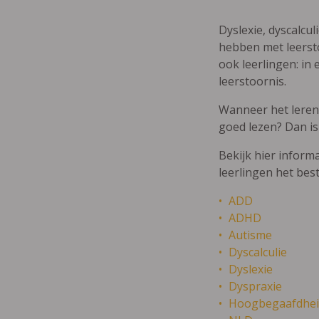
Dyslexie, dyscalcul
hebben met leersto
ook leerlingen: in 
leerstoornis.
Wanneer het leren m
goed lezen? Dan is
Bekijk hier inform
leerlingen het bes
ADD
ADHD
Autisme
Dyscalculie
Dyslexie
Dyspraxie
Hoogbegaafdhei