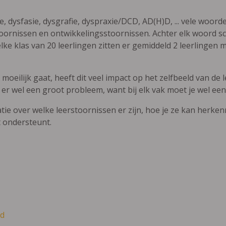
ie, dysfasie, dysgrafie, dyspraxie/DCD, AD(H)D, ... vele woor
ornissen en ontwikkelingsstoornissen. Achter elk woord sch
elke klas van 20 leerlingen zitten er gemiddeld 2 leerlingen 
oeilijk gaat, heeft dit veel impact op het zelfbeeld van de le
 er wel een groot probleem, want bij elk vak moet je wel een
atie over welke leerstoornissen er zijn, hoe je ze kan herke
t ondersteunt.
d