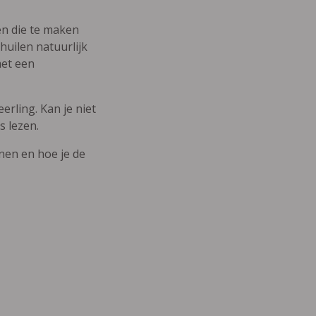
den die te maken
uilen natuurlijk
met een
erling. Kan je niet
s lezen.
nnen en hoe je de