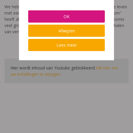
We hebben een video gemaakt die toont hoe het is om te leven
met een leerstoornis. De film met als titel: "Ik heet niet dom"
OK
heeft als doel aan te tonen dat de impact van een leerstoornis
veel groter is dan enkel wat je ziet in de klas. Je hoort verhalen
Afwijzen
van verschillende leerlingen en ouders.
Lees meer
Hier wordt inhoud van Youtube geblokkeerd.
Klik hier om
uw instellingen te wijzigen