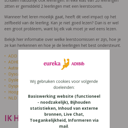
schuilen natuurlijk ook leerlingen: in elke klas van 20 leerlingen
zitten er gemiddeld 2 leerlingen met een leerstoornis.
Wanneer het leren moeilijk gaat, heeft dit veel impact op het
zelfbeeld van de leerling. Kan je niet goed lezen? Dan is er wel
een groot probleem, want bij elk vak moet je wel eens lezen.
Bekijk hier informatie over welke leerstoornissen er zijn, hoe je
ze kan herkennen en hoe je de leerlingen het best ondersteunt.
ADD
ADHD
Autisme
Dyscalculie
Dyslexie
Wij gebruiken cookies voor volgende
Dyspraxie
doeleinden:
Hoogbegaafdheid
Basiswerking website (functioneel
NLD
- noodzakelijk), Bijhouden
statistieken, Inhoud van externe
bronnen, Live Chat,
IK HEET NIET DOM
Toegankelijkheid, Informeren via
mail
.