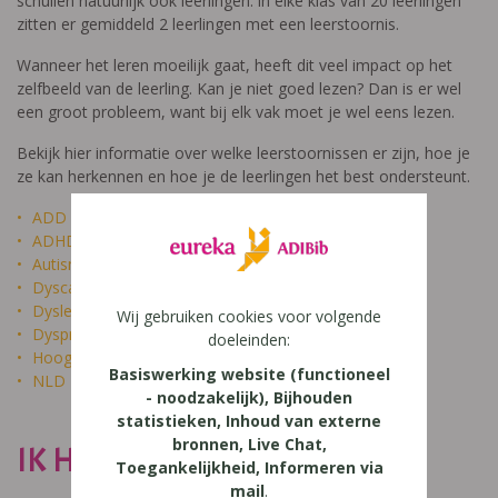
schuilen natuurlijk ook leerlingen: in elke klas van 20 leerlingen
zitten er gemiddeld 2 leerlingen met een leerstoornis.
Wanneer het leren moeilijk gaat, heeft dit veel impact op het
zelfbeeld van de leerling. Kan je niet goed lezen? Dan is er wel
een groot probleem, want bij elk vak moet je wel eens lezen.
Bekijk hier informatie over welke leerstoornissen er zijn, hoe je
ze kan herkennen en hoe je de leerlingen het best ondersteunt.
ADD
ADHD
Autisme
Dyscalculie
Dyslexie
Wij gebruiken cookies voor volgende
Dyspraxie
doeleinden:
Hoogbegaafdheid
Basiswerking website (functioneel
NLD
- noodzakelijk), Bijhouden
statistieken, Inhoud van externe
bronnen, Live Chat,
IK HEET NIET DOM
Toegankelijkheid, Informeren via
mail
.