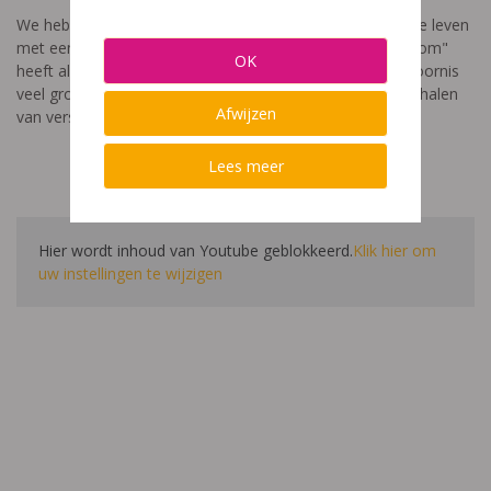
We hebben een video gemaakt die toont hoe het is om te leven
met een leerstoornis. De film met als titel: "Ik heet niet dom"
OK
heeft als doel aan te tonen dat de impact van een leerstoornis
veel groter is dan enkel wat je ziet in de klas. Je hoort verhalen
Afwijzen
van verschillende leerlingen en ouders.
Lees meer
Hier wordt inhoud van Youtube geblokkeerd.
Klik hier om
uw instellingen te wijzigen