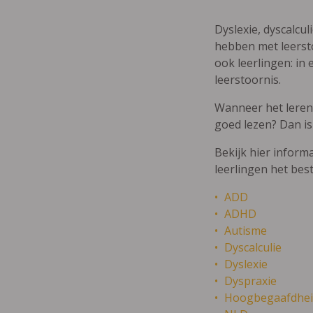
Dyslexie, dyscalcul
hebben met leersto
ook leerlingen: in 
leerstoornis.
Wanneer het leren m
goed lezen? Dan is
Bekijk hier inform
leerlingen het bes
ADD
ADHD
Autisme
Dyscalculie
Dyslexie
Dyspraxie
Hoogbegaafdhei