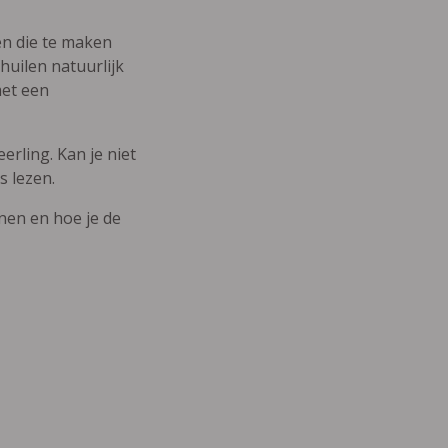
den die te maken
uilen natuurlijk
met een
erling. Kan je niet
s lezen.
nnen en hoe je de