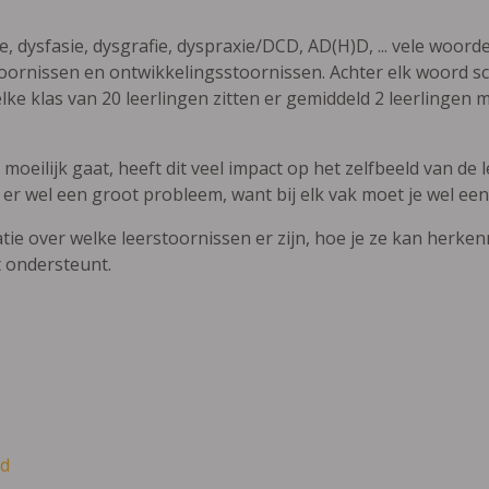
ie, dysfasie, dysgrafie, dyspraxie/DCD, AD(H)D, ... vele woor
ornissen en ontwikkelingsstoornissen. Achter elk woord sch
elke klas van 20 leerlingen zitten er gemiddeld 2 leerlingen 
oeilijk gaat, heeft dit veel impact op het zelfbeeld van de le
 er wel een groot probleem, want bij elk vak moet je wel een
atie over welke leerstoornissen er zijn, hoe je ze kan herke
t ondersteunt.
d