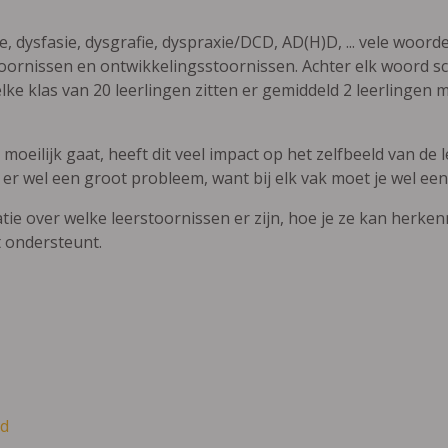
ie, dysfasie, dysgrafie, dyspraxie/DCD, AD(H)D, ... vele woor
ornissen en ontwikkelingsstoornissen. Achter elk woord sch
elke klas van 20 leerlingen zitten er gemiddeld 2 leerlingen 
oeilijk gaat, heeft dit veel impact op het zelfbeeld van de le
 er wel een groot probleem, want bij elk vak moet je wel een
atie over welke leerstoornissen er zijn, hoe je ze kan herke
t ondersteunt.
d