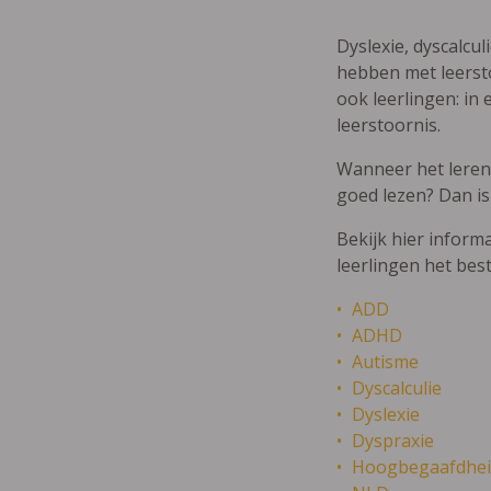
Dyslexie, dyscalcul
hebben met leersto
ook leerlingen: in 
leerstoornis.
Wanneer het leren m
goed lezen? Dan is
Bekijk hier inform
leerlingen het bes
ADD
ADHD
Autisme
Dyscalculie
Dyslexie
Dyspraxie
Hoogbegaafdhei