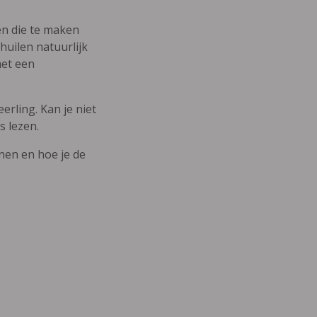
den die te maken
uilen natuurlijk
met een
erling. Kan je niet
s lezen.
nnen en hoe je de