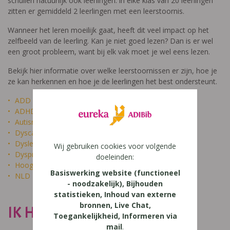
schuilen natuurlijk ook leerlingen: in elke klas van 20 leerlingen
zitten er gemiddeld 2 leerlingen met een leerstoornis.
Wanneer het leren moeilijk gaat, heeft dit veel impact op het
zelfbeeld van de leerling. Kan je niet goed lezen? Dan is er wel
een groot probleem, want bij elk vak moet je wel eens lezen.
Bekijk hier informatie over welke leerstoornissen er zijn, hoe je
ze kan herkennen en hoe je de leerlingen het best ondersteunt.
ADD
ADHD
Autisme
Dyscalculie
Dyslexie
Wij gebruiken cookies voor volgende
Dyspraxie
doeleinden:
Hoogbegaafdheid
Basiswerking website (functioneel
NLD
- noodzakelijk), Bijhouden
statistieken, Inhoud van externe
bronnen, Live Chat,
IK HEET NIET DOM
Toegankelijkheid, Informeren via
mail
.