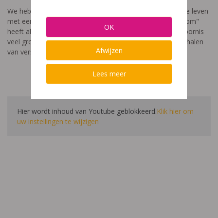
We hebben een video gemaakt die toont hoe het is om te leven
met een leerstoornis. De film met als titel: "Ik heet niet dom"
OK
heeft als doel aan te tonen dat de impact van een leerstoornis
veel groter is dan enkel wat je ziet in de klas. Je hoort verhalen
Afwijzen
van verschillende leerlingen en ouders.
Lees meer
Hier wordt inhoud van Youtube geblokkeerd.
Klik hier om
uw instellingen te wijzigen