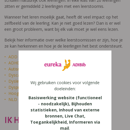
schuilen natuurlijk ook leerlingen: in elke klas van 20 leerlingen
zitten er gemiddeld 2 leerlingen met een leerstoornis.
Wanneer het leren moeilijk gaat, heeft dit veel impact op het
zelfbeeld van de leerling. Kan je niet goed lezen? Dan is er wel
een groot probleem, want bij elk vak moet je wel eens lezen.
Bekijk hier informatie over welke leerstoornissen er zijn, hoe je
ze kan herkennen en hoe je de leerlingen het best ondersteunt.
ADD
ADHD
Autisme
Dyscalculie
Dyslexie
Wij gebruiken cookies voor volgende
Dyspraxie
doeleinden:
Hoogbegaafdheid
Basiswerking website (functioneel
NLD
- noodzakelijk), Bijhouden
statistieken, Inhoud van externe
bronnen, Live Chat,
IK HEET NIET DOM
Toegankelijkheid, Informeren via
mail
.