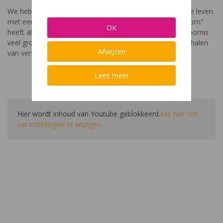
We hebben een video gemaakt die toont hoe het is om te leven
met een leerstoornis. De film met als titel: "Ik heet niet dom"
OK
heeft als doel aan te tonen dat de impact van een leerstoornis
veel groter is dan enkel wat je ziet in de klas. Je hoort verhalen
Afwijzen
van verschillende leerlingen en ouders.
Lees meer
Hier wordt inhoud van Youtube geblokkeerd.
Klik hier om
uw instellingen te wijzigen