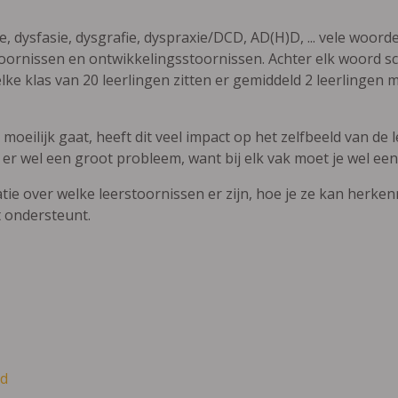
ie, dysfasie, dysgrafie, dyspraxie/DCD, AD(H)D, ... vele woor
ornissen en ontwikkelingsstoornissen. Achter elk woord sch
elke klas van 20 leerlingen zitten er gemiddeld 2 leerlingen 
oeilijk gaat, heeft dit veel impact op het zelfbeeld van de le
 er wel een groot probleem, want bij elk vak moet je wel een
atie over welke leerstoornissen er zijn, hoe je ze kan herke
t ondersteunt.
d