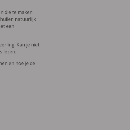
den die te maken
uilen natuurlijk
met een
erling. Kan je niet
s lezen.
nnen en hoe je de