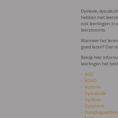
Dyslexie, dyscalcul
hebben met leersto
ook leerlingen: in 
leerstoornis.
Wanneer het leren m
goed lezen? Dan is
Bekijk hier inform
leerlingen het bes
ADD
ADHD
Autisme
Dyscalculie
Dyslexie
Dyspraxie
Hoogbegaafdhei