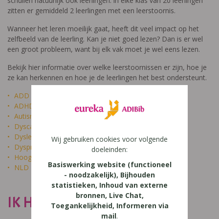
schuilen natuurlijk ook leerlingen: in elke klas van 20 leerlingen
zitten er gemiddeld 2 leerlingen met een leerstoornis.
Wanneer het leren moeilijk gaat, heeft dit veel impact op het
zelfbeeld van de leerling. Kan je niet goed lezen? Dan is er wel
een groot probleem, want bij elk vak moet je wel eens lezen.
Bekijk hier informatie over welke leerstoornissen er zijn, hoe je
ze kan herkennen en hoe je de leerlingen het best ondersteunt.
ADD
ADHD
Autisme
Dyscalculie
Dyslexie
Wij gebruiken cookies voor volgende
Dyspraxie
doeleinden:
Hoogbegaafdheid
Basiswerking website (functioneel
NLD
- noodzakelijk), Bijhouden
statistieken, Inhoud van externe
bronnen, Live Chat,
IK HEET NIET DOM
Toegankelijkheid, Informeren via
mail
.