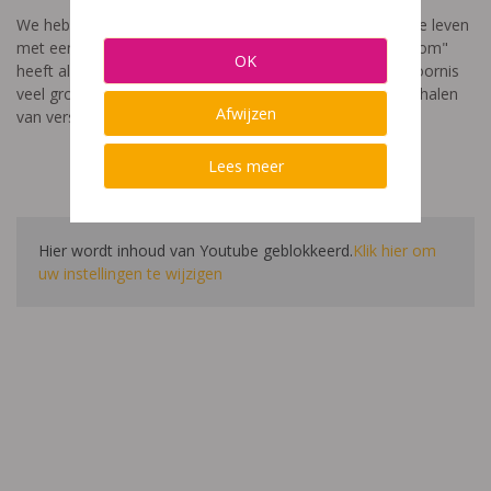
We hebben een video gemaakt die toont hoe het is om te leven
met een leerstoornis. De film met als titel: "Ik heet niet dom"
OK
heeft als doel aan te tonen dat de impact van een leerstoornis
veel groter is dan enkel wat je ziet in de klas. Je hoort verhalen
Afwijzen
van verschillende leerlingen en ouders.
Lees meer
Hier wordt inhoud van Youtube geblokkeerd.
Klik hier om
uw instellingen te wijzigen