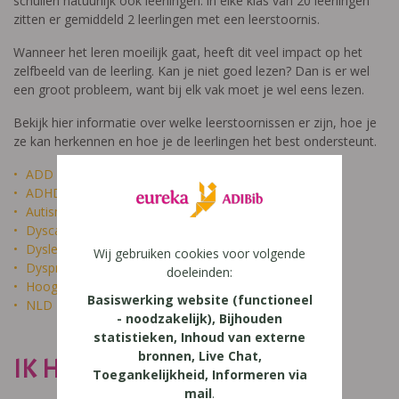
schuilen natuurlijk ook leerlingen: in elke klas van 20 leerlingen
zitten er gemiddeld 2 leerlingen met een leerstoornis.
Wanneer het leren moeilijk gaat, heeft dit veel impact op het
zelfbeeld van de leerling. Kan je niet goed lezen? Dan is er wel
een groot probleem, want bij elk vak moet je wel eens lezen.
Bekijk hier informatie over welke leerstoornissen er zijn, hoe je
ze kan herkennen en hoe je de leerlingen het best ondersteunt.
ADD
ADHD
Autisme
Dyscalculie
Dyslexie
Wij gebruiken cookies voor volgende
Dyspraxie
doeleinden:
Hoogbegaafdheid
Basiswerking website (functioneel
NLD
- noodzakelijk), Bijhouden
statistieken, Inhoud van externe
bronnen, Live Chat,
IK HEET NIET DOM
Toegankelijkheid, Informeren via
mail
.