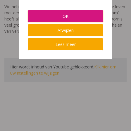
We hebben een video gemaakt die toont hoe het is om te leven
met een leerstoornis. De film met als titel: "Ik heet niet dom"
OK
heeft als doel aan te tonen dat de impact van een leerstoornis
veel groter is dan enkel wat je ziet in de klas. Je hoort verhalen
Afwijzen
van verschillende leerlingen en ouders.
Lees meer
Hier wordt inhoud van Youtube geblokkeerd.
Klik hier om
uw instellingen te wijzigen