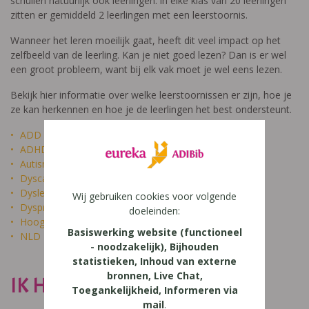
schuilen natuurlijk ook leerlingen: in elke klas van 20 leerlingen
zitten er gemiddeld 2 leerlingen met een leerstoornis.
Wanneer het leren moeilijk gaat, heeft dit veel impact op het
zelfbeeld van de leerling. Kan je niet goed lezen? Dan is er wel
een groot probleem, want bij elk vak moet je wel eens lezen.
Bekijk hier informatie over welke leerstoornissen er zijn, hoe je
ze kan herkennen en hoe je de leerlingen het best ondersteunt.
ADD
ADHD
Autisme
Dyscalculie
Dyslexie
Wij gebruiken cookies voor volgende
Dyspraxie
doeleinden:
Hoogbegaafdheid
Basiswerking website (functioneel
NLD
- noodzakelijk), Bijhouden
statistieken, Inhoud van externe
bronnen, Live Chat,
IK HEET NIET DOM
Toegankelijkheid, Informeren via
mail
.