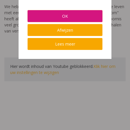
We hebben een video gemaakt die toont hoe het is om te leven
met een leerstoornis. De film met als titel: "Ik heet niet dom"
OK
heeft als doel aan te tonen dat de impact van een leerstoornis
veel groter is dan enkel wat je ziet in de klas. Je hoort verhalen
Afwijzen
van verschillende leerlingen en ouders.
Lees meer
Hier wordt inhoud van Youtube geblokkeerd.
Klik hier om
uw instellingen te wijzigen