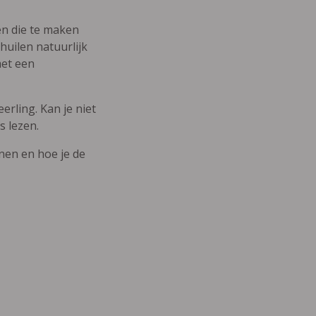
den die te maken
uilen natuurlijk
met een
erling. Kan je niet
s lezen.
nnen en hoe je de