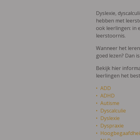
Dyslexie, dyscalcul
hebben met leersto
ook leerlingen: in 
leerstoornis.
Wanneer het leren m
goed lezen? Dan is
Bekijk hier inform
leerlingen het bes
ADD
ADHD
Autisme
Dyscalculie
Dyslexie
Dyspraxie
Hoogbegaafdhei