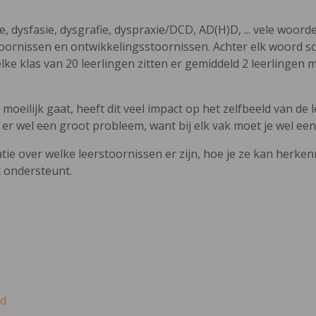
ie, dysfasie, dysgrafie, dyspraxie/DCD, AD(H)D, ... vele woor
ornissen en ontwikkelingsstoornissen. Achter elk woord sch
elke klas van 20 leerlingen zitten er gemiddeld 2 leerlingen 
oeilijk gaat, heeft dit veel impact op het zelfbeeld van de le
 er wel een groot probleem, want bij elk vak moet je wel een
atie over welke leerstoornissen er zijn, hoe je ze kan herke
t ondersteunt.
d