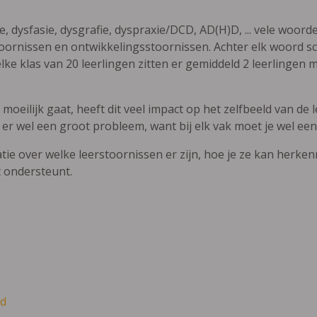
ie, dysfasie, dysgrafie, dyspraxie/DCD, AD(H)D, ... vele woor
ornissen en ontwikkelingsstoornissen. Achter elk woord sch
elke klas van 20 leerlingen zitten er gemiddeld 2 leerlingen 
oeilijk gaat, heeft dit veel impact op het zelfbeeld van de le
 er wel een groot probleem, want bij elk vak moet je wel een
atie over welke leerstoornissen er zijn, hoe je ze kan herke
t ondersteunt.
d