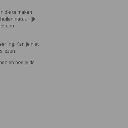
den die te maken
uilen natuurlijk
met een
erling. Kan je niet
s lezen.
nnen en hoe je de