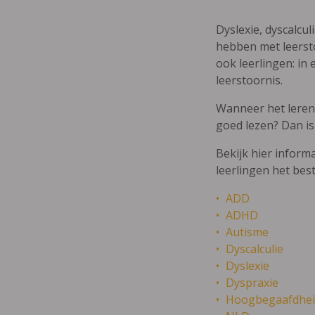
Dyslexie, dyscalcul
hebben met leersto
ook leerlingen: in 
leerstoornis.
Wanneer het leren m
goed lezen? Dan is
Bekijk hier inform
leerlingen het bes
ADD
ADHD
Autisme
Dyscalculie
Dyslexie
Dyspraxie
Hoogbegaafdhei