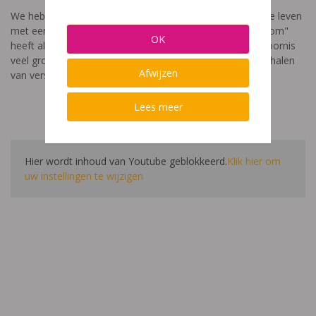
We hebben een video gemaakt die toont hoe het is om te leven
met een leerstoornis. De film met als titel: "Ik heet niet dom"
OK
heeft als doel aan te tonen dat de impact van een leerstoornis
veel groter is dan enkel wat je ziet in de klas. Je hoort verhalen
Afwijzen
van verschillende leerlingen en ouders.
Lees meer
Hier wordt inhoud van Youtube geblokkeerd.
Klik hier om
uw instellingen te wijzigen