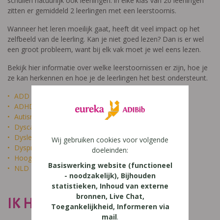
schuilen natuurlijk ook leerlingen: in elke klas van 20 leerlingen
zitten er gemiddeld 2 leerlingen met een leerstoornis.
Wanneer het leren moeilijk gaat, heeft dit veel impact op het
zelfbeeld van de leerling. Kan je niet goed lezen? Dan is er wel
een groot probleem, want bij elk vak moet je wel eens lezen.
Bekijk hier informatie over welke leerstoornissen er zijn, hoe je
ze kan herkennen en hoe je de leerlingen het best ondersteunt.
ADD
ADHD
Autisme
Dyscalculie
Dyslexie
Wij gebruiken cookies voor volgende
Dyspraxie
doeleinden:
Hoogbegaafdheid
Basiswerking website (functioneel
NLD
- noodzakelijk), Bijhouden
statistieken, Inhoud van externe
bronnen, Live Chat,
IK HEET NIET DOM
Toegankelijkheid, Informeren via
mail
.