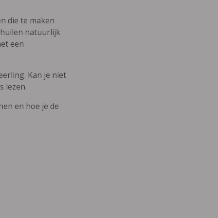
den die te maken
uilen natuurlijk
met een
erling. Kan je niet
s lezen.
nnen en hoe je de