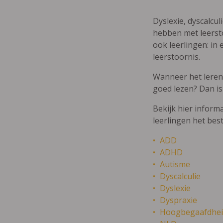
Dyslexie, dyscalcul
hebben met leersto
ook leerlingen: in 
leerstoornis.
Wanneer het leren m
goed lezen? Dan is
Bekijk hier inform
leerlingen het bes
ADD
ADHD
Autisme
Dyscalculie
Dyslexie
Dyspraxie
Hoogbegaafdhei