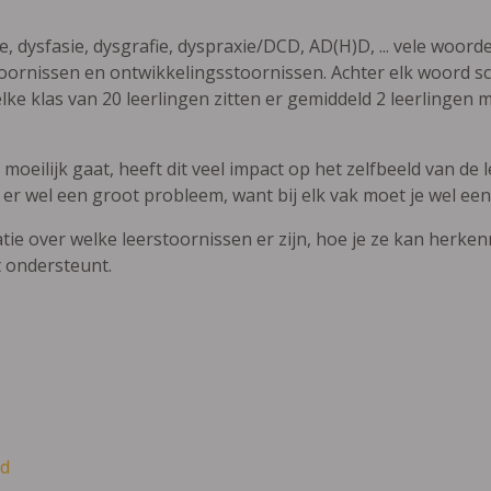
ie, dysfasie, dysgrafie, dyspraxie/DCD, AD(H)D, ... vele woor
ornissen en ontwikkelingsstoornissen. Achter elk woord sch
elke klas van 20 leerlingen zitten er gemiddeld 2 leerlingen 
oeilijk gaat, heeft dit veel impact op het zelfbeeld van de le
 er wel een groot probleem, want bij elk vak moet je wel een
atie over welke leerstoornissen er zijn, hoe je ze kan herke
t ondersteunt.
d