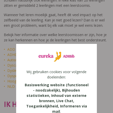
schuilen natuurlijk ook leerlingen: in elke klas van 20 leerlingen
zitten er gemiddeld 2 leerlingen met een leerstoornis.
Wanneer het leren moeilijk gaat, heeft dit veel impact op het
zelfbeeld van de leerling. Kan je niet goed lezen? Dan is er wel
een groot probleem, want bij elk vak moet je wel eens lezen.
Bekijk hier informatie over welke leerstoornissen er zijn, hoe je
ze kan herkennen en hoe je de leerlingen het best ondersteunt.
ADD
ADHD
Autisme
Dyscalculie
Dyslexie
Wij gebruiken cookies voor volgende
Dyspraxie
doeleinden:
Hoogbegaafdheid
Basiswerking website (functioneel
NLD
- noodzakelijk), Bijhouden
statistieken, Inhoud van externe
bronnen, Live Chat,
IK HEET NIET DOM
Toegankelijkheid, Informeren via
mail
.