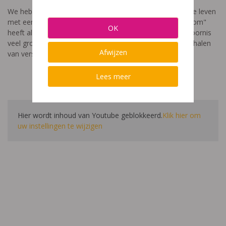
We hebben een video gemaakt die toont hoe het is om te leven
met een leerstoornis. De film met als titel: "Ik heet niet dom"
OK
heeft als doel aan te tonen dat de impact van een leerstoornis
veel groter is dan enkel wat je ziet in de klas. Je hoort verhalen
Afwijzen
van verschillende leerlingen en ouders.
Lees meer
Hier wordt inhoud van Youtube geblokkeerd.
Klik hier om
uw instellingen te wijzigen